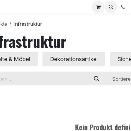
ontakt
kte
Infrastruktur
frastruktur
lte & Möbel
Dekorationsartikel
Siche
Sortier
Kein Produkt defini